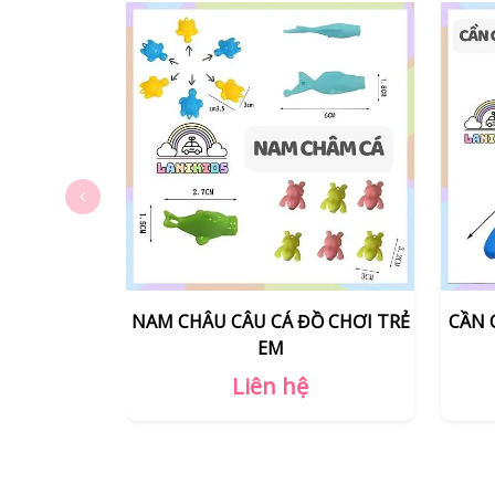
Ồ CHƠI TRẺ
CẦN CÂU CÁ ĐỒ CHƠI GỖ CÓ GÀI
C
DÂY
Liên hệ