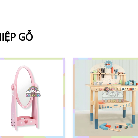
IỆP GỖ