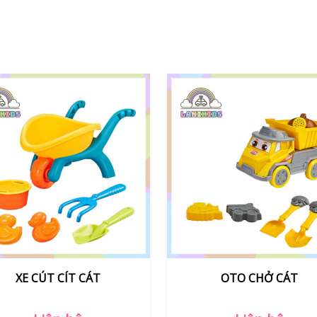
OTO CHỞ CÁT
Xe Khủng Long Xúc Cát – Đ
xúc cát an toàn cho bé | La