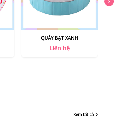
QUÂY BẠT HỒNG
Q
Liên hệ
Xem tất cả