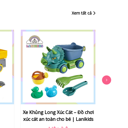
Xem tất cả
ồ chơi
CANO CÁT BIỂN
XE 
nikids