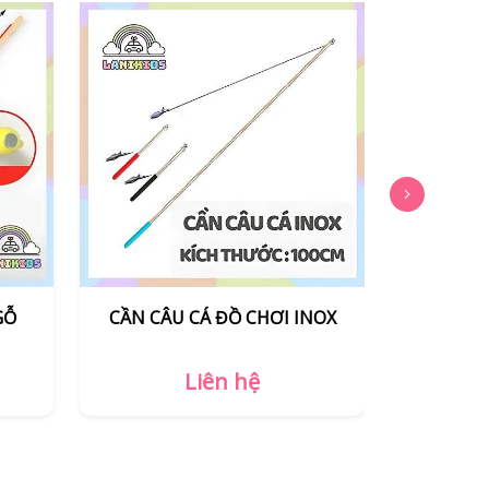
NOX
CẦN CÂU CÁ ĐỒ CHƠI NHỰA
CẦN CÂU C
TRUNG QUỐC
Liên hệ