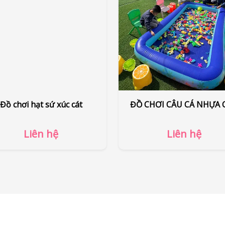
ơi Xúc Cát, Hạt Muồng, Hạt
Đồ chơi hạt sứ xúc cá
ạt Sỏi, Hạt Đá. Khu Vui Chơi
Trẻ Em
Liên hệ
Liên hệ