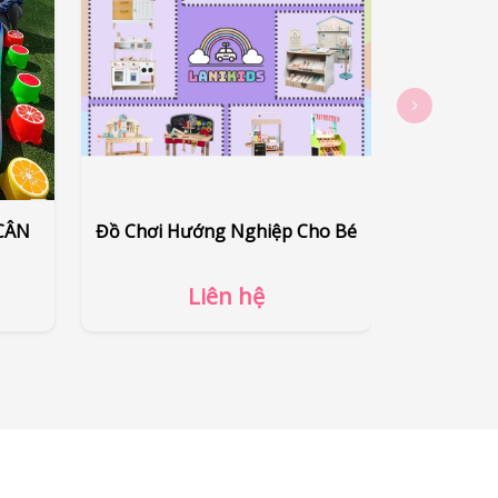
t
ĐỒ CHƠI CÂU CÁ NHỰA CÂN
Đồ Chơi 
Liên hệ