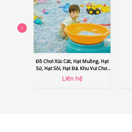
Thiết kế thi công khu vui chơi trẻ
Đồ Ch
em
Sứ, H
Liên hệ