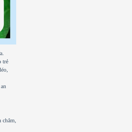
a.
 trẻ
léo,
 an
m châm,