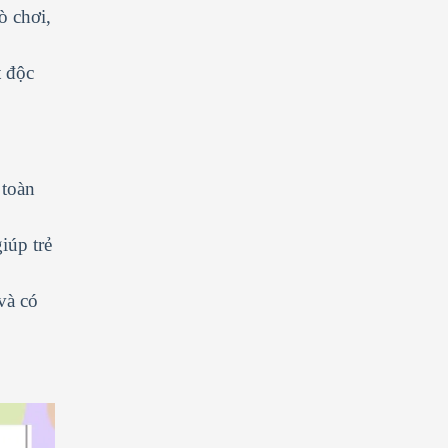
ò chơi,
t độc
 toàn
iúp trẻ
và có