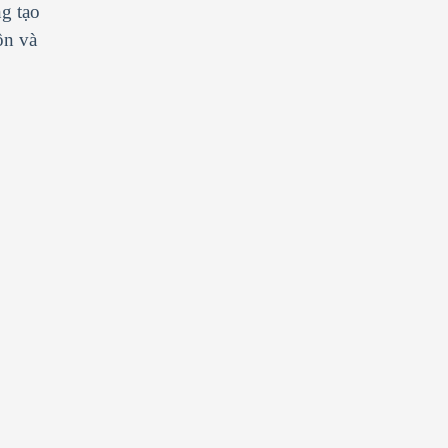
g tạo
ộn và