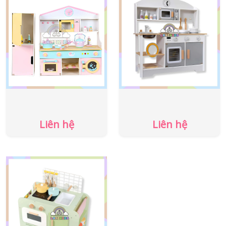
BỘ TỦ BẾP COMBINE
BỘ TỦ BẾP BIG KITCHEN
KITCHEN B
HƯỚNG NGHIỆP
Liên hệ
Liên hệ